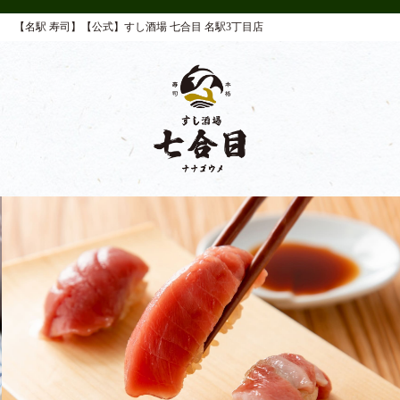
【名駅 寿司】【公式】すし酒場 七合目 名駅3丁目店